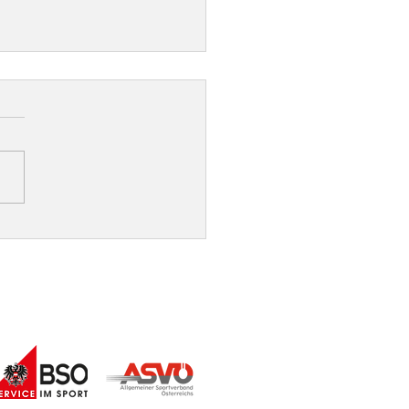
liche Gratulation an
nne Fiebiger zum
auchshunderichter!