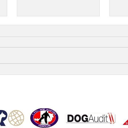
ÖRV-News Juliausgabe
Herz
Susa
Gebr
opyright © ÖRV 2025 /
Impressum /
ZVR-Nummer: 006653159