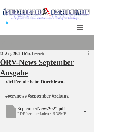
Beitrag
31. Aug. 2025
1 Min. Lesezeit
ÖRV-News September
Ausgabe
Viel Freude beim Durchlesen.
#oervnews
#september
#zeitung
SeptemberNews2025
.pdf
PDF herunterladen • 6.38MB