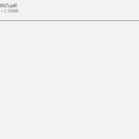
2025
.pdf
n • 2.20MB