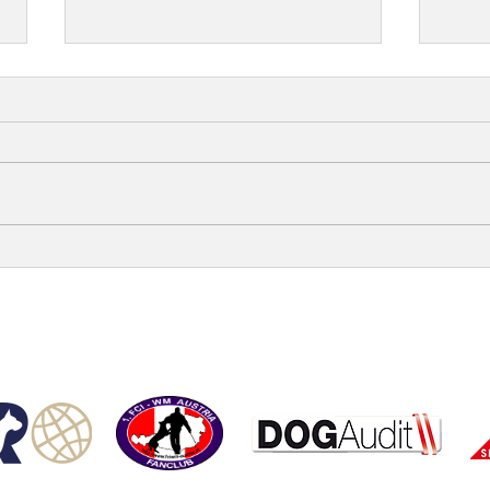
ÖRV-News Juliausgabe
Herz
Susa
Gebr
opyright © ÖRV 2025 /
Impressum /
ZVR-Nummer: 006653159