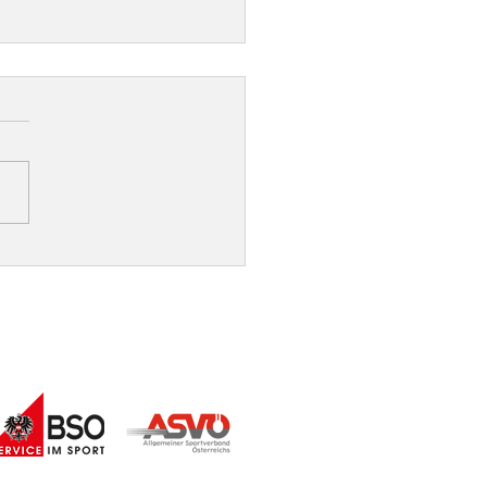
liche Gratulation an
nne Fiebiger zum
auchshunderichter!