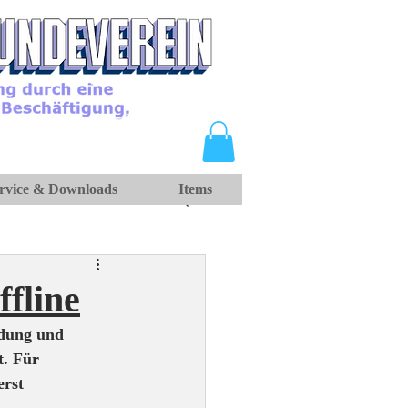
rvice & Downloads
Items
ffline
dung und 
. Für 
rst 