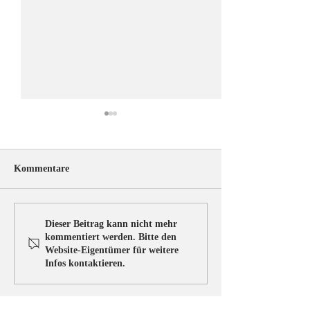
Kommentare
ÖRV-News Juliausgabe
Herzliche Gratul
Dieser Beitrag kann nicht mehr
Susanne Fiebige
kommentiert werden. Bitte den
Website-Eigentümer für weitere
Gebrauchshunder
Infos kontaktieren.