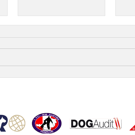
ÖRV-News Juliausgabe
Herz
Susa
Gebr
opyright © ÖRV 2025 /
Impressum /
ZVR-Nummer: 006653159