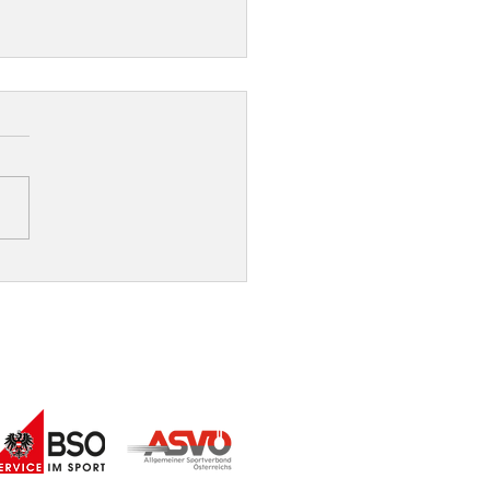
liche Gratulation an
nne Fiebiger zum
auchshunderichter!