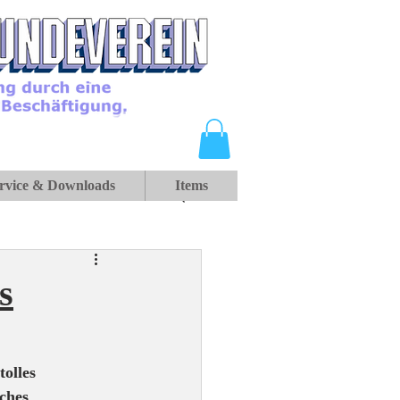
rvice & Downloads
Items
s
olles 
ches 