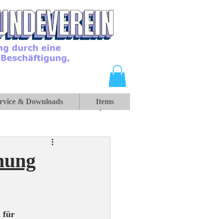
rvice & Downloads
Items
nung
 für 