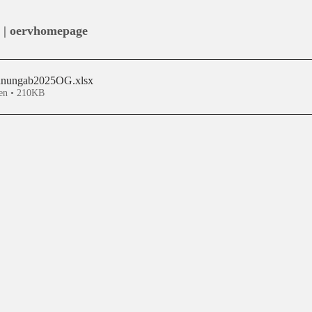
 | oervhomepage
chnungab2025OG
.xlsx
en • 210KB