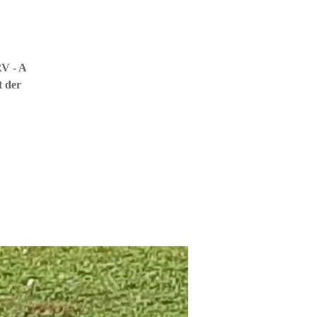
RV - A
t der