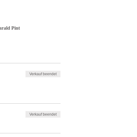
rald Pint
Verkauf beendet
Verkauf beendet