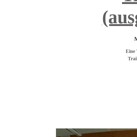
(aus
M
Eine 
Trai