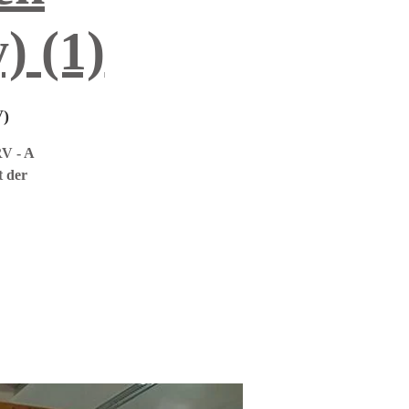
) (1)
V)
RV - A
t der