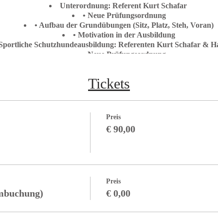
Unterordnung: Referent Kurt Schafar
• Neue Prüfungsordnung
• Aufbau der Grundübungen (Sitz, Platz, Steh, Voran)
• Motivation in der Ausbildung
Sportliche Schutzhundeausbildung: Referenten Kurt Schafar & Ha
• Neue Prüfungsordnung
• Triebwechsel
Rettungshunde: Referentin Ing. Daniela Erasmus
Tickets
• Neue Prüfungsordnung IPO-R 2019
• Aufbau der neuen UO/GW Übungen
• Aufbau und Ausführung Anzeigeübung
• Motivation und Lernverhalten
Preis
Fährten: Referent Erich Gössinger
€ 90,00
• Neue Prüfungsordnung
• Aufbauübungen- vom Welpen bis zum Sporthund
• Freudiges Verweisen
Stöbern: Referent Erich Gössinger
• Neue Prüfungsordnung
• Aufbauübungen
Preis
• Freudiges Verweisen
mbuchung)
€ 0,00