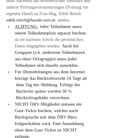
Bitte Nachweis der erforderlichen Seminare und 
anderer Prüfungsvoraussetzungen (Prüfung mit 
eigenem Hund) an Frau Mag. Edith Reisch 
edith.reisch@hunde-oerv.at  
senden.
ACHTUNG:
 J
eder Teilnehmer muss 
seinen Teilnahmeplatz separat buchen
, 
da im nächsten Schritt die persönlichen 
Daten eingegeben werden. 
Auch bei 
Gruppen (z.b. mehreren Teilnehmern 
aus einer Ortsgruppe) muss jeder 
Teilnehmer sich einzeln anmelden.
Für Dienstleitungen aus dem Internet 
beträgt das Rücktrittsrecht 14 Tage ab 
 dem Tag der Meldung. Erfolgt der 
 Rücktritt später werden 50 % 
 Rücktrittsgebühr verrechnet.
NICHT ÖRV-Mitglieder müssen ein 
Gast-Ticket buchen, welches nach 
Rücksprache mit dem ÖRV-Büro 
freigeschalten wird. Eine Anmeldung 
ohne dem Gast-Ticket ist NICHT 
zulässig.