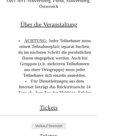
ÖRV HSV Schwertberg, Furth, Schwertberg,
Österreich
Über die Veranstaltung
ACHTUNG:
J
eder Teilnehmer muss
seinen Teilnahmeplatz separat buchen
,
da im nächsten Schritt die persönlichen
Daten eingegeben werden.
Auch bei
Gruppen (z.b. mehreren Teilnehmern
aus einer Ortsgruppe) muss jeder
Teilnehmer sich einzeln anmelden.
Für Dienstleitungen aus dem
Internet beträgt das Rücktrittsrecht 14
Tage ab dem Tag der Meldung. Erfolgt
der Rücktritt später werden 50 %
Rücktrittsgebühr verrechnet.
Tickets
NICHT ÖRV-Mitglieder müssen ein
Gast-Ticket buchen, welches nach
Rücksprache mit dem ÖRV-Büro
Verkauf beendet
freigeschalten wird. Eine Anmeldung
ohne dem Gast-Ticket ist NICHT
Tickettyp