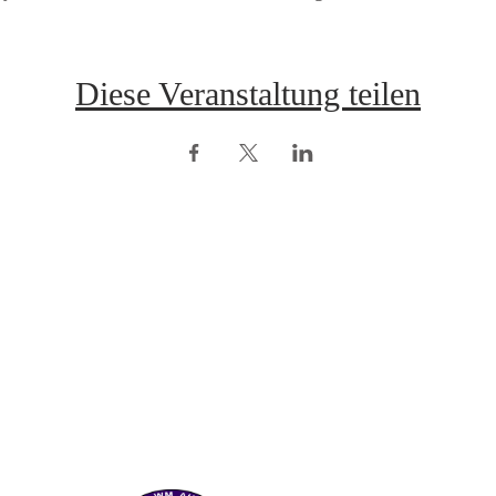
Diese Veranstaltung teilen
opyright © ÖRV 2025 /
Impressum /
ZVR-Nummer: 006653159