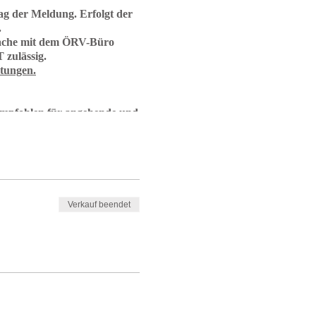
ag der Meldung. Erfolgt der
.
rache mit dem ÖRV-Büro
 zulässig.
ltungen.
 empfohlen für angehende und
Verkauf beendet