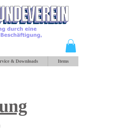
rvice & Downloads
Items
lung
r