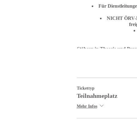
Für Dienstleitung
NICHT ÖRV-Mit
fre
Stöbern in Theorie und Prax
Tickettyp
Teilnahmeplatz
Mehr Infos