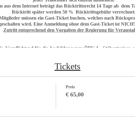
en aus dem Internet beträgt das Rücktrittsrecht 14 Tage ab dem T
Rücktritt später werden 50 % Rücktrittsgebühr verrechnet
glieder müssen ein Gast-Ticket buchen, welches nach Rücksp
igeschalten wird. Eine Anmeldung ohne dem Gast-Ticket ist NICHT
Zutritt entsprechend den Vorgaben der Regierung für Veransta
is. Verpflichtend für die Ausbildung zum ÖRV A - Stöbertrainer,
bestehende ÖRV - Rettungshundetrainer.
Tickets
Voraussetzung: Stöbern Teil 1
Preis
Leitung: Tamara Schafar, B.Sc.
€ 65,00