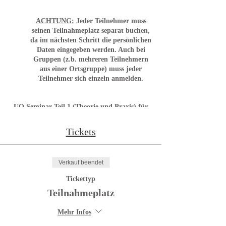
ACHTUNG:
J
eder Teilnehmer muss
seinen Teilnahmeplatz separat buchen
,
da im nächsten Schritt die persönlichen
Daten eingegeben werden.
Auch bei
Gruppen (z.b. mehreren Teilnehmern
aus einer Ortsgruppe) muss jeder
Teilnehmer sich einzeln anmelden.
UO Seminar Teil 1 (Theorie und Praxis) für
zukünftige ÖRV A-Trainer Unterordnung-,
Breitensport-, Fährten- und
Tickets
Rettungshundetrainer.
Verkauf beendet
Leitung: Kurt Schafar
FCI/IRO Leistungsrichter, ÖRV Präsident
Tickettyp
Teilnahmeplatz
Mehr Infos