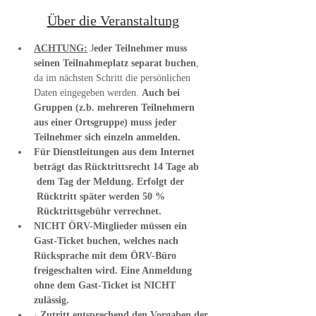
Über die Veranstaltung
ACHTUNG:
 J
eder Teilnehmer muss 
seinen Teilnahmeplatz separat buchen
, 
da im nächsten Schritt die persönlichen 
Daten eingegeben werden. 
Auch bei 
Gruppen (z.b. mehreren Teilnehmern 
aus einer Ortsgruppe) muss jeder 
Teilnehmer sich einzeln anmelden.
Für Dienstleitungen aus dem Internet 
beträgt das Rücktrittsrecht 14 Tage ab 
 dem Tag der Meldung. Erfolgt der 
 Rücktritt später werden 50 % 
 Rücktrittsgebühr verrechnet.
NICHT ÖRV-Mitglieder müssen ein 
Gast-Ticket buchen, welches nach 
Rücksprache mit dem ÖRV-Büro 
freigeschalten wird. Eine Anmeldung 
ohne dem Gast-Ticket ist NICHT 
zulässig.
· 
Zutritt entsprechend den Vorgaben der 