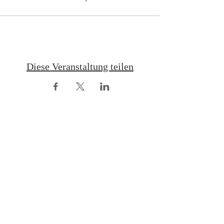
ACHTUNG: Wegen der derzeitigen
Gesundheitslage verschoben auf 10./11.
Oktober!
Diese Veranstaltung teilen