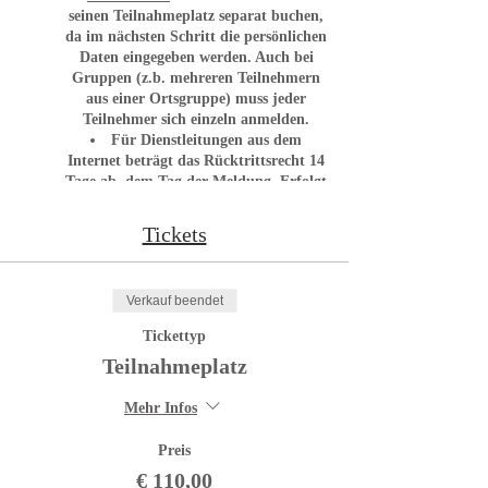
seinen Teilnahmeplatz separat buchen
,
da im nächsten Schritt die persönlichen
Daten eingegeben werden.
Auch bei
Gruppen (z.b. mehreren Teilnehmern
aus einer Ortsgruppe) muss jeder
Teilnehmer sich einzeln anmelden.
Für Dienstleitungen aus dem
Internet beträgt das Rücktrittsrecht 14
Tage ab dem Tag der Meldung. Erfolgt
der Rücktritt später werden 50 %
Rücktrittsgebühr verrechnet.
Tickets
inkl. Mittagessen
Verkauf beendet
UO Seminar Teil 1 (Theorie und Praxis) für
zukünftige ÖRV A-Trainer Unterordnung-,
Tickettyp
Breitensport-, Fährten- und
Teilnahmeplatz
Rettungshundetrainer.
Mehr Infos
Leitung: Kurt Schafar
Preis
FCI/IRO Leistungsrichter, ÖRV Präsident
€ 110,00