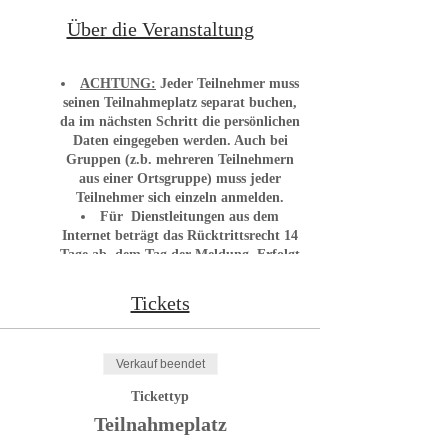
Über die Veranstaltung
ACHTUNG:
J
eder Teilnehmer muss
seinen Teilnahmeplatz separat buchen
,
da im nächsten Schritt die persönlichen
Daten eingegeben werden.
Auch bei
Gruppen (z.b. mehreren Teilnehmern
aus einer Ortsgruppe) muss jeder
Teilnehmer sich einzeln anmelden.
Für Dienstleitungen aus dem
Internet beträgt das Rücktrittsrecht 14
Tage ab dem Tag der Meldung. Erfolgt
der Rücktritt später werden 50 %
Rücktrittsgebühr verrechnet.
Tickets
NICHT ÖRV-Mitglieder müssen ein
Gast-Ticket buchen, welches nach
Rücksprache mit dem ÖRV-Büro
Verkauf beendet
freigeschalten wird. Eine Anmeldung
ohne dem Gast-Ticket ist NICHT
Tickettyp
zulässig.
Teilnahmeplatz
Zutritt NUR für geimpfte oder
genesene Personen.