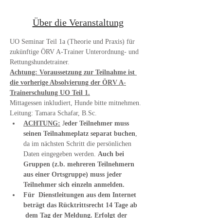
Über die Veranstaltung
UO Seminar Teil 1a (Theorie und Praxis) für 
zukünftige ÖRV A-Trainer Unterordnung- und 
Rettungshundetrainer.
Achtung: Voraussetzung zur Teilnahme ist 
die vorherige Absolvierung der ÖRV A-
Trainerschulung UO Teil 1.
Mittagessen inkludiert, Hunde bitte mitnehmen.
Leitung: Tamara Schafar, B.Sc.
ACHTUNG:
 J
eder Teilnehmer muss 
seinen Teilnahmeplatz separat buchen
, 
da im nächsten Schritt die persönlichen 
Daten eingegeben werden. 
Auch bei 
Gruppen (z.b. mehreren Teilnehmern 
aus einer Ortsgruppe) muss jeder 
Teilnehmer sich einzeln anmelden.
Für  Dienstleitungen aus dem Internet 
beträgt das Rücktrittsrecht 14 Tage ab 
 dem Tag der Meldung. Erfolgt der 