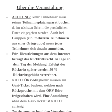
Über die Veranstaltung
ACHTUNG:
 J
eder Teilnehmer muss 
seinen Teilnahmeplatz separat buchen
, 
da im nächsten Schritt die persönlichen 
Daten eingegeben werden. 
Auch bei 
Gruppen (z.b. mehreren Teilnehmern 
aus einer Ortsgruppe) muss jeder 
Teilnehmer sich einzeln anmelden.
Für  Dienstleitungen aus dem Internet 
beträgt das Rücktrittsrecht 14 Tage ab 
 dem Tag der Meldung. Erfolgt der 
Rücktritt später werden 50 % 
 Rücktrittsgebühr verrechnet.
NICHT ÖRV-Mitglieder müssen ein 
Gast-Ticket buchen, welches nach 
Rücksprache mit dem ÖRV-Büro 
freigeschalten wird. Eine Anmeldung 
ohne dem Gast-Ticket ist NICHT 
zulässig.
Zutritt entsprechend den Vorgaben der 