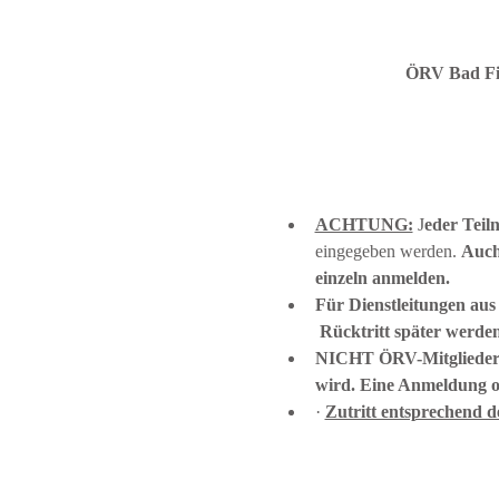
ÖRV Bad Fis
ACHTUNG:
 J
eder Teil
eingegeben werden. 
Auch
einzeln anmelden.
Für Dienstleitungen aus
 Rücktritt später werde
NICHT ÖRV-Mitglieder m
wird. Eine Anmeldung o
· 
Zutritt entsprechend 