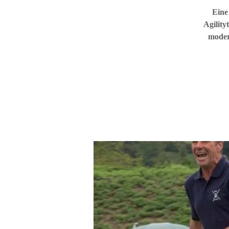
Eine
Agility
moder