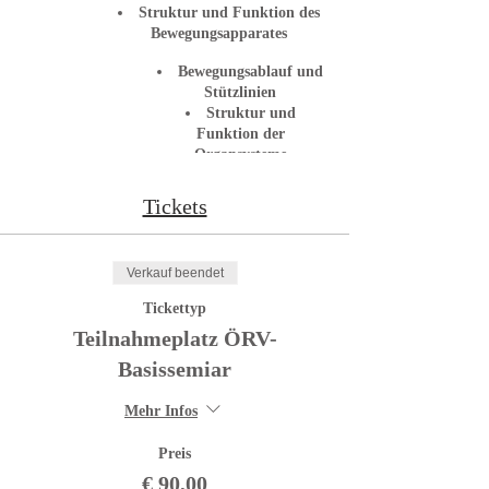
Struktur und Funktion des
Bewegungsapparates
Bewegungsablauf und
Stützlinien
Struktur und
Funktion der
Organsysteme
Formenkreis
Kastration
Tickets
Erkrankungen des
Junghundes /alten
Hundes
Verkauf beendet
Genetik
(Vererbungslehre)
Tickettyp
Gesundheitskontrolle /
Teilnahmeplatz ÖRV-
Prophylaxe
Erste Hilfe am Hund
Basissemiar
Hundefütterung
Mehr Infos
Tierschutzgerechte
Preis
Erziehungsmethoden
€ 90,00
Lernmethodik und