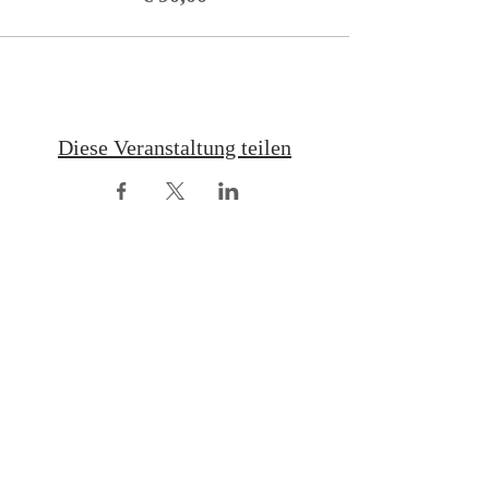
Lernverhalten, Konditionierung
Ausdrucksverhalten des
Hundes
Wesen und Verhalten des
Hundes, Gefahrensituationen
erkennen
Aggressionsverhalten
Diese Veranstaltung teilen
Rassespezifisches Verhalten
Welpenerziehung und
Entwicklung
Hundesportarten