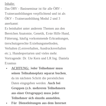
Inhalte:
Das ÖRV - Basisseminar ist für alle ÖRV - 
Trainerausbildungen verpflichtend und ist als 
ÖKV - Trainerausbildung Modul 2 und 3 
anerkannt:
Es beinhaltet unter anderem Themen aus den 
Bereichen Anatomie, Genetik, Erste Hilfe Hund, 
Fütterung, häufig vorkommende Erkrankungen, 
tierschutzgerechte Erziehungsmethoden, 
Verhalten (Lernverhalten, Ausdrucksverhalten 
etc.), Hundesportarten und vieles mehr.
Vortragende: Dr. Ute Kern und LR Ing. Daniela 
Erasmus
ACHTUNG:
 J
eder Teilnehmer muss 
seinen Teilnahmeplatz separat buchen
, 
da im nächsten Schritt die persönlichen 
Daten eingegeben werden. 
Auch bei 
Gruppen (z.b. mehreren Teilnehmern 
aus einer Ortsgruppe) muss jeder 
Teilnehmer sich einzeln anmelden.
Für  Dienstleitungen aus dem Internet 