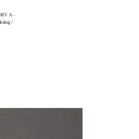
ÖRV A -
kdog /