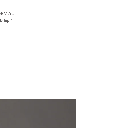
ÖRV A -
kdog /