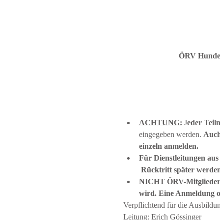
ÖRV Hundesp
ACHTUNG:
 J
eder Teil
eingegeben werden. 
Auch
einzeln anmelden.
Für Dienstleitungen aus
 Rücktritt später werde
NICHT ÖRV-Mitglieder m
wird. Eine Anmeldung o
Verpflichtend für die Ausbildu
Leitung: Erich Gössinger