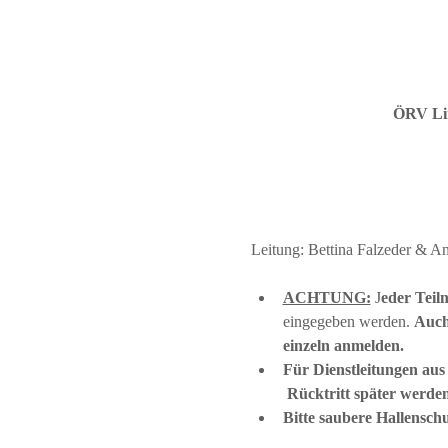
ÖRV Lin
Leitung: Bettina Falzeder & A
ACHTUNG:
 J
eder Teil
eingegeben werden. 
Auch
einzeln anmelden.
Für Dienstleitungen aus
 Rücktritt später werde
Bitte saubere Hallensch