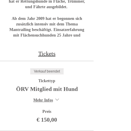
hat er Rettungshunde in Fläche, Trümmer,
und Fährte ausgebildet.
Ab dem Jahr 2009 hat er begonnen sich
zusätzlich intensiv mit dem Thema
Mantrailing beschäftigt. Einsatzerfahrung
mit Flächensuchhunden 25 Jahre und
Mantrailing 10 Jahre.
Seminarinhalte:
Tickets
Equipment
Leinenhandling
Verkauf beendet
Geruchstheorie und Thermik
(Grundwissen)
Tickettyp
Geruchaufnahme beim Start
ÖRV Mitglied mit Hund
Geruchsträger erstellen
viel praktische Arbeit
Mehr Infos
Preis
Das Schulungswochenende ist für Einsteiger
aber auch für Fortgeschrittene geeignet. Ich
€ 150,00
versuche die Teams dort abzuholen wo der
momentane Stand der Ausbildung ist um sie