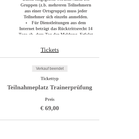
Gruppen (z.b. mehreren Teilnehmern
aus einer Ortsgruppe) muss jeder
Teilnehmer sich einzeln anmelden.
Für Dienstleitungen aus dem
Internet beträgt das Rücktrittsrecht 14
Tage ab dem Tag der Meldung. Erfolgt
der Rücktritt später werden 50 %
Rücktrittsgebühr verrechnet.
Tickets
NICHT ÖRV-Mitglieder müssen ein
Gast-Ticket buchen, welches nach
Rücksprache mit dem ÖRV-Büro
Verkauf beendet
freigeschalten wird. Eine Anmeldung
ohne dem Gast-Ticket ist NICHT
Tickettyp
zulässig.
Teilnahmeplatz Trainerprüfung
Zutritt entsprechend den Vorgaben
der Regierung für
Veranstaltungen.
Preis
·
Zutritt entsprechend
den Vorgaben der Regierung für
€ 69,00
Veranstaltungen.