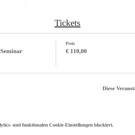
Zutritt
NUR
für genesene oder geimpfte Personen.
Aus Sicherheitsgründen bitten wir die geimpften Personen,
Tickets
sich sicherheitshalber auch testen zu lassen.
Preis
 Seminar
€ 110,00
Diese Veranst
ics- und funktionalen Cookie-Einstellungen blockiert.