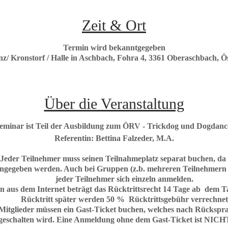
Zeit & Ort
Termin wird bekanntgegeben
/ Kronstorf / Halle in Aschbach, Fohra 4, 3361 Oberaschbach, Ö
Über die Veranstaltung
Seminar ist Teil der Ausbildung zum ÖRV - Trickdog und Dogdance
Referentin: Bettina Falzeder, M.A.
J
eder Teilnehmer muss seinen Teilnahmeplatz separat buchen
, da
ingegeben werden.
Auch bei Gruppen (z.b. mehreren Teilnehmern 
jeder Teilnehmer sich einzeln anmelden.
en aus dem Internet beträgt das Rücktrittsrecht 14 Tage ab dem T
Rücktritt später werden 50 % Rücktrittsgebühr verrechnet
glieder müssen ein Gast-Ticket buchen, welches nach Rücksp
igeschalten wird. Eine Anmeldung ohne dem Gast-Ticket ist NICHT