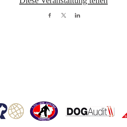
Diese Veranstaltung teilen
opyright © ÖRV 2025 /
Impressum /
ZVR-Nummer: 006653159