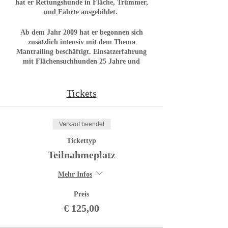
hat er Rettungshunde in Fläche, Trümmer,
und Fährte ausgebildet.
Ab dem Jahr 2009 hat er begonnen sich
zusätzlich intensiv mit dem Thema
Mantrailing beschäftigt. Einsatzerfahrung
mit Flächensuchhunden 25 Jahre und
Mantrailing 10 Jahre.
Seminarinhalte:
Tickets
folgen noch
Verkauf beendet
WICHTIG:
Suchgeschirr, Leine zum Suchen ca. 5 m
Tickettyp
Länge, und Wasser für Sucharbeit nicht
Teilnahmeplatz
vergessen!
Mehr Infos
ACHTUNG:
J
eder Teilnehmer muss seinen
Teilnahmeplatz separat buchen
, da im
Preis
nächsten Schritt die persönlichen Daten
€ 125,00
eingegeben werden.
Auch bei Gruppen (z.b.
mehreren Teilnehmern aus einer Ortsgruppe)
muss jeder Teilnehmer sich einzeln anmelden.