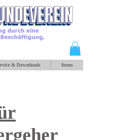
rvice & Downloads
Items
ür
ergeher