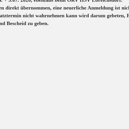
 4. + 5.07. 2020, ebenfalls beim ÖRV HSV Ebreichsdorf.
n direkt übernommen, eine neuerliche Anmeldung ist nich
satztermin nicht wahrnehmen kann wird darum gebeten, 
nd Bescheid zu geben.