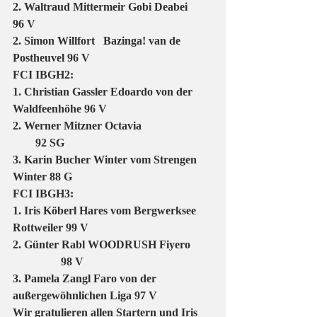
2. Waltraud Mittermeir Gobi Deabei         
96 V 
2. Simon Willfort   Bazinga! van de 
Postheuvel 96 V
FCI IBGH2:
1. Christian Gassler Edoardo von der 
Waldfeenhöhe 96 V 
2. Werner Mitzner Octavia                         
        92 SG 
3. Karin Bucher Winter vom Strengen 
Winter 88 G
FCI IBGH3:
1. Iris Köberl Hares vom Bergwerksee 
Rottweiler 99 V 
2. Günter Rabl WOODRUSH Fiyero        
                 98 V 
3. Pamela Zangl Faro von der 
außergewöhnlichen Liga 97 V
Wir gratulieren allen Startern und Iris 