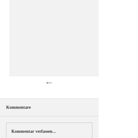
Kommentare
ÖRV-News Juliausgabe
Herzliche Gratul
Kommentar verfassen...