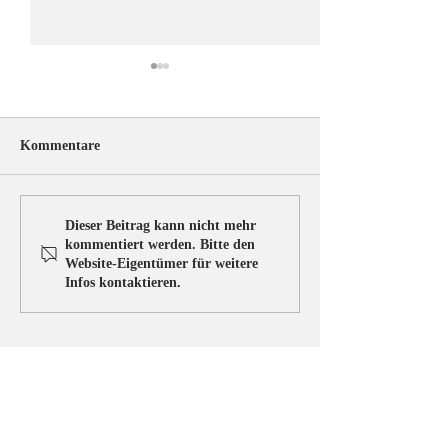
Kommentare
ÖRV-News Juliausgabe
Herzliche Gratul
Dieser Beitrag kann nicht mehr
Susanne Fiebige
kommentiert werden. Bitte den
Website-Eigentümer für weitere
Gebrauchshunder
Infos kontaktieren.
Copyright © ÖRV 2025 /
Impressum /
ZVR-Nummer: 006653159