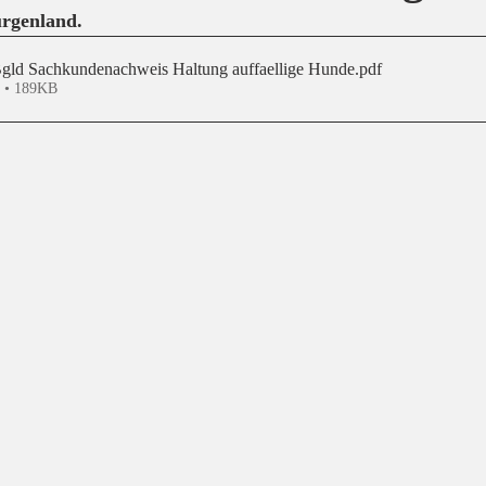
urgenland.
ld Sachkundenachweis Haltung auffaellige Hunde
.pdf
n • 189KB